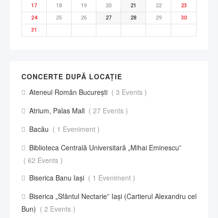
17
18
19
20
21
22
23
24
25
26
27
28
29
30
31
CONCERTE DUPĂ LOCAȚIE
Ateneul Român București
( 3 Events )
Atrium, Palas Mall
( 27 Events )
Bacău
( 1 Eveniment )
Biblioteca Centrală Universitară „Mihai Eminescu”
( 62 Events )
Biserica Banu Iași
( 1 Eveniment )
Biserica „Sfântul Nectarie” Iaşi (Cartierul Alexandru cel
Bun)
( 2 Events )