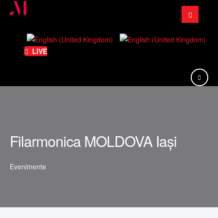
Căutare
...
LIVE
Filarmonica MOLDOVA Iași
Evenimente