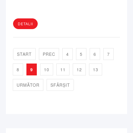
DETALII
START
PREC
4
5
6
7
8
9
10
11
12
13
URMĂTOR
SFÂRȘIT