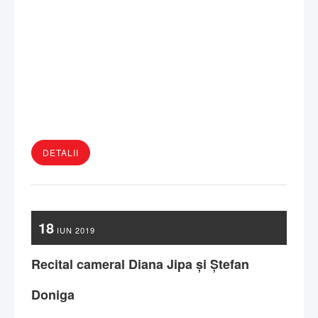
DETALII
18
IUN
2019
Recital cameral Diana Jipa și Ștefan
Doniga