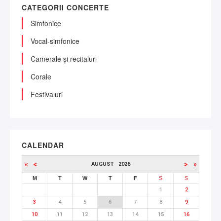
CATEGORII CONCERTE
Simfonice
Vocal-simfonice
Camerale și recitaluri
Corale
Festivaluri
CALENDAR
«
<
>
»
AUGUST
2026
M
T
W
T
F
S
S
1
2
3
4
5
6
7
8
9
10
11
12
13
14
15
16