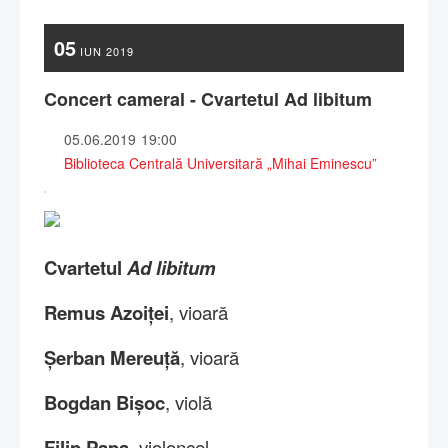
05
IUN
2019
Concert cameral - Cvartetul Ad libitum
05.06.2019
19:00
Biblioteca Centrală Universitară „Mihai Eminescu”
Cvartetul
Ad libitum
Remus Azoiței
, vioară
Șerban Mereuță
, vioară
Bogdan Bișoc
, violă
Filip Papa
, violoncel