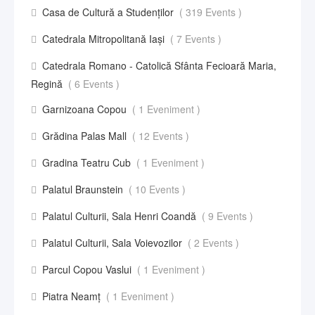
Casa de Cultură a Studenților
( 319 Events )
Catedrala Mitropolitană Iași
( 7 Events )
Catedrala Romano - Catolică Sfânta Fecioară Maria,
Regină
( 6 Events )
Garnizoana Copou
( 1 Eveniment )
Grădina Palas Mall
( 12 Events )
Gradina Teatru Cub
( 1 Eveniment )
Palatul Braunstein
( 10 Events )
Palatul Culturii, Sala Henri Coandă
( 9 Events )
Palatul Culturii, Sala Voievozilor
( 2 Events )
Parcul Copou Vaslui
( 1 Eveniment )
Piatra Neamț
( 1 Eveniment )