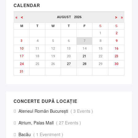
CALENDAR
«
<
>
»
AUGUST
2026
M
T
W
T
F
S
S
1
2
3
4
5
6
7
8
9
10
11
12
13
14
15
16
17
18
19
20
21
22
23
24
25
26
27
28
29
30
31
CONCERTE DUPĂ LOCAȚIE
Ateneul Român București
( 3 Events )
Atrium, Palas Mall
( 27 Events )
Bacău
( 1 Eveniment )