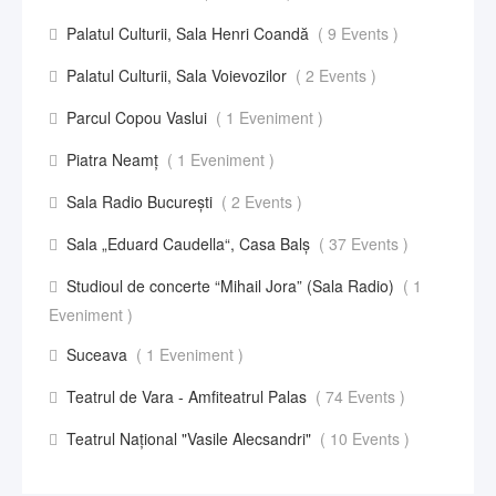
Palatul Culturii, Sala Henri Coandă
( 9 Events )
Palatul Culturii, Sala Voievozilor
( 2 Events )
Parcul Copou Vaslui
( 1 Eveniment )
Piatra Neamț
( 1 Eveniment )
Sala Radio București
( 2 Events )
Sala „Eduard Caudella“, Casa Balş
( 37 Events )
Studioul de concerte “Mihail Jora” (Sala Radio)
( 1
Eveniment )
Suceava
( 1 Eveniment )
Teatrul de Vara - Amfiteatrul Palas
( 74 Events )
Teatrul Național "Vasile Alecsandri"
( 10 Events )