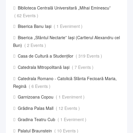
Biblioteca Centrală Universitară „Mihai Eminescu”
( 62 Events )
Biserica Banu Iași
( 1 Eveniment )
Biserica „Sfântul Nectarie” Iaşi (Cartierul Alexandru cel
Bun)
( 2 Events )
Casa de Cultură a Studenților
( 319 Events )
Catedrala Mitropolitană Iași
( 7 Events )
Catedrala Romano - Catolică Sfânta Fecioară Maria,
Regină
( 6 Events )
Garnizoana Copou
( 1 Eveniment )
Grădina Palas Mall
( 12 Events )
Gradina Teatru Cub
( 1 Eveniment )
Palatul Braunstein
( 10 Events )