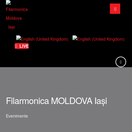
Căutare
...
LIVE
Filarmonica MOLDOVA Iași
Evenimente