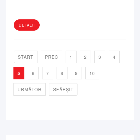
DETALII
START
PREC
1
2
3
4
5
6
7
8
9
10
URMĂTOR
SFÂRȘIT