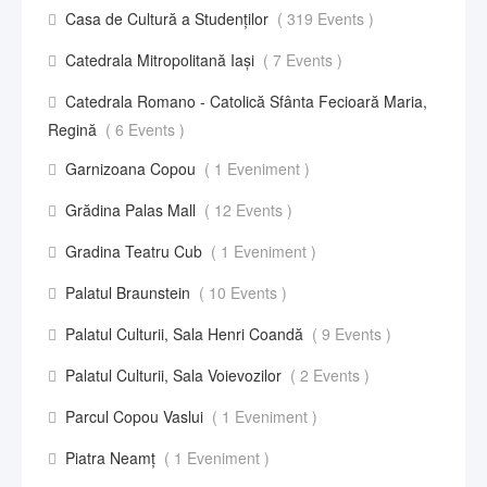
Casa de Cultură a Studenților
( 319 Events )
Catedrala Mitropolitană Iași
( 7 Events )
Catedrala Romano - Catolică Sfânta Fecioară Maria,
Regină
( 6 Events )
Garnizoana Copou
( 1 Eveniment )
Grădina Palas Mall
( 12 Events )
Gradina Teatru Cub
( 1 Eveniment )
Palatul Braunstein
( 10 Events )
Palatul Culturii, Sala Henri Coandă
( 9 Events )
Palatul Culturii, Sala Voievozilor
( 2 Events )
Parcul Copou Vaslui
( 1 Eveniment )
Piatra Neamț
( 1 Eveniment )