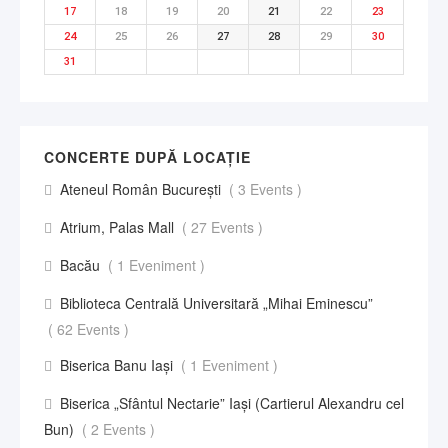
17
18
19
20
21
22
23
24
25
26
27
28
29
30
31
CONCERTE DUPĂ LOCAȚIE
Ateneul Român București
( 3 Events )
Atrium, Palas Mall
( 27 Events )
Bacău
( 1 Eveniment )
Biblioteca Centrală Universitară „Mihai Eminescu”
( 62 Events )
Biserica Banu Iași
( 1 Eveniment )
Biserica „Sfântul Nectarie” Iaşi (Cartierul Alexandru cel
Bun)
( 2 Events )