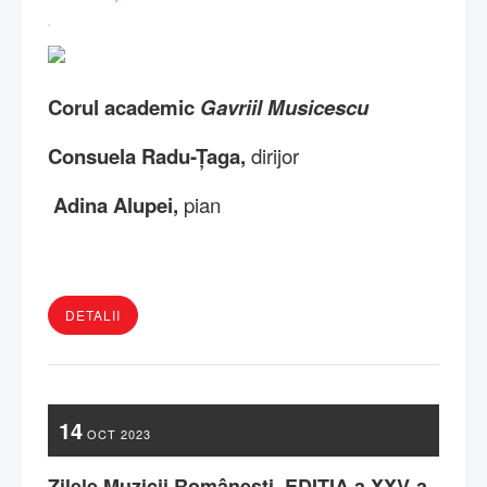
Corul academic
Gavriil Musicescu
Consuela Radu-Țaga,
dirijor
Adina Alupei,
pian
DETALII
14
OCT
2023
Zilele Muzicii Românești, EDIŢIA a XXV-a -