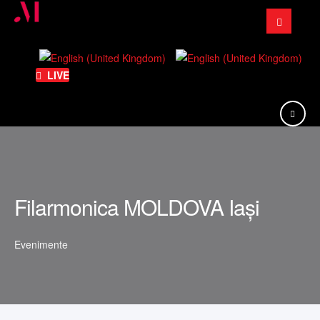
Căutare
...
LIVE
Filarmonica MOLDOVA Iași
Evenimente