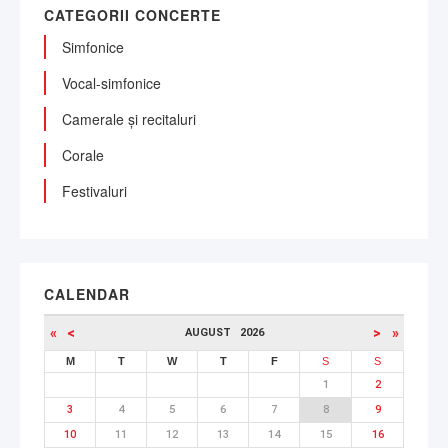
CATEGORII CONCERTE
Simfonice
Vocal-simfonice
Camerale și recitaluri
Corale
Festivaluri
CALENDAR
«
<
>
»
AUGUST
2026
M
T
W
T
F
S
S
1
2
3
4
5
6
7
8
9
10
11
12
13
14
15
16