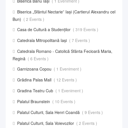
Biserica Banu Iași
( 1 Eveniment )
Biserica „Sfântul Nectarie” Iaşi (Cartierul Alexandru cel
Bun)
( 2 Events )
Casa de Cultură a Studenților
( 319 Events )
Catedrala Mitropolitană Iași
( 7 Events )
Catedrala Romano - Catolică Sfânta Fecioară Maria,
Regină
( 6 Events )
Garnizoana Copou
( 1 Eveniment )
Grădina Palas Mall
( 12 Events )
Gradina Teatru Cub
( 1 Eveniment )
Palatul Braunstein
( 10 Events )
Palatul Culturii, Sala Henri Coandă
( 9 Events )
Palatul Culturii, Sala Voievozilor
( 2 Events )