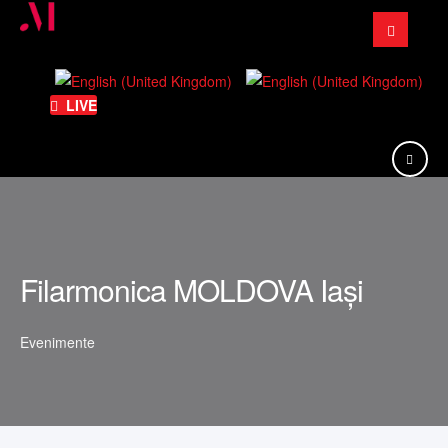
Căutare
...
LIVE
Filarmonica MOLDOVA Iași
Evenimente