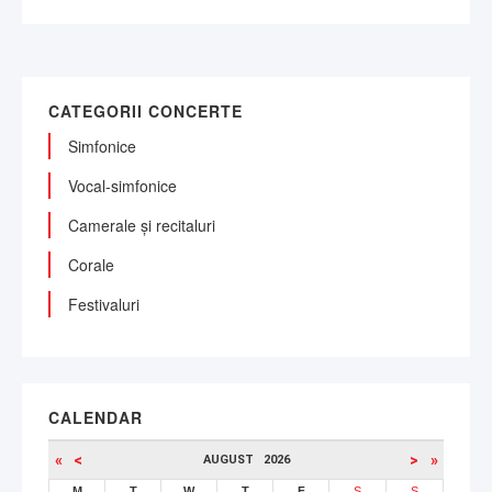
CATEGORII CONCERTE
Simfonice
Vocal-simfonice
Camerale și recitaluri
Corale
Festivaluri
CALENDAR
«
<
>
»
AUGUST
2026
M
T
W
T
F
S
S