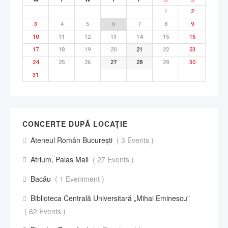
1
2
3
4
5
6
7
8
9
10
11
12
13
14
15
16
17
18
19
20
21
22
23
24
25
26
27
28
29
30
31
CONCERTE DUPĂ LOCAȚIE
Ateneul Român București
( 3 Events )
Atrium, Palas Mall
( 27 Events )
Bacău
( 1 Eveniment )
Biblioteca Centrală Universitară „Mihai Eminescu”
( 62 Events )