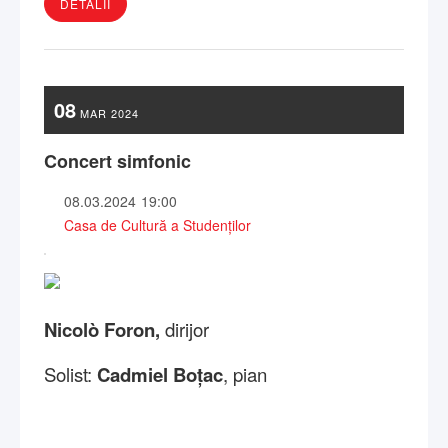
DETALII
08
MAR
2024
Concert simfonic
08.03.2024
19:00
Casa de Cultură a Studenților
Nicolò Foron,
dirijor
Solist:
Cadmiel Boţac
, pian