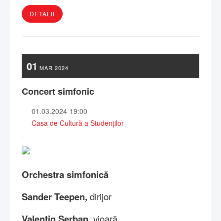
DETALII
01
MAR
2024
Concert simfonic
01.03.2024
19:00
Casa de Cultură a Studenților
Orchestra simfonică
Sander Teepen,
dirijor
Valentin Șerban,
vioară