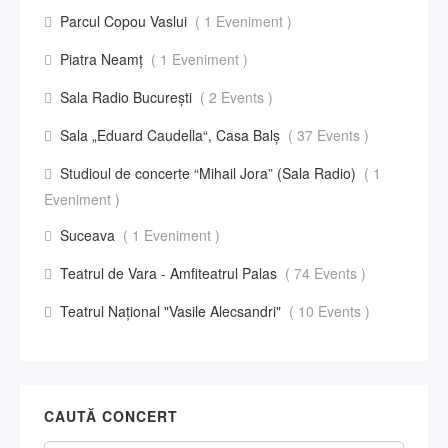
Parcul Copou Vaslui
( 1 Eveniment )
Piatra Neamț
( 1 Eveniment )
Sala Radio București
( 2 Events )
Sala „Eduard Caudella“, Casa Balş
( 37 Events )
Studioul de concerte “Mihail Jora” (Sala Radio)
( 1
Eveniment )
Suceava
( 1 Eveniment )
Teatrul de Vara - Amfiteatrul Palas
( 74 Events )
Teatrul Național "Vasile Alecsandri"
( 10 Events )
CAUTĂ CONCERT