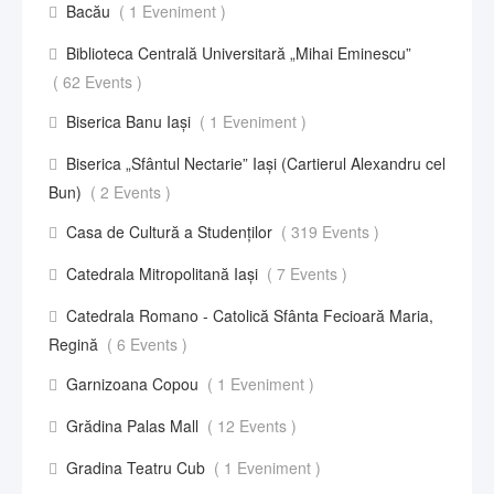
Bacău
( 1 Eveniment )
Biblioteca Centrală Universitară „Mihai Eminescu”
( 62 Events )
Biserica Banu Iași
( 1 Eveniment )
Biserica „Sfântul Nectarie” Iaşi (Cartierul Alexandru cel
Bun)
( 2 Events )
Casa de Cultură a Studenților
( 319 Events )
Catedrala Mitropolitană Iași
( 7 Events )
Catedrala Romano - Catolică Sfânta Fecioară Maria,
Regină
( 6 Events )
Garnizoana Copou
( 1 Eveniment )
Grădina Palas Mall
( 12 Events )
Gradina Teatru Cub
( 1 Eveniment )