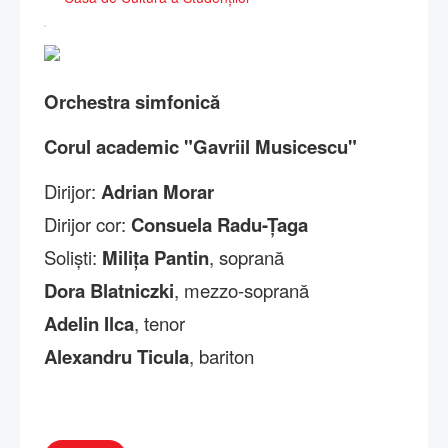
Orchestra simfonică
Corul academic "Gavriil Musicescu"
Dirijor:
Adrian Morar
Dirijor cor:
Consuela Radu-Țaga
Soliști:
Milița Pantin
, soprană
Dora Blatniczki
, mezzo-soprană
Adelin Ilca
, tenor
Alexandru Ticula
, bariton