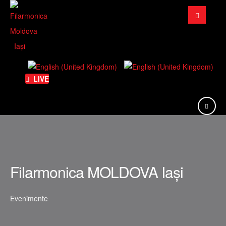
Căutare
...
LIVE
Filarmonica MOLDOVA Iași
Evenimente