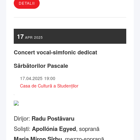
DETALII
17
APR
2025
Concert vocal-simfonic dedicat
Sărbătorilor Pascale
17.04.2025
19:00
Casa de Cultură a Studenților
Dirijor:
Radu Postăvaru
Soliști:
Apollónia Egyed
, soprană
Maria Miron Sîrbu
, mezzo-soprană