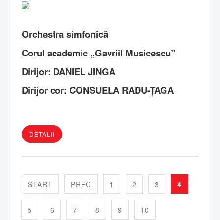
Orchestra simfonică
Corul academic „Gavriil Musicescu”
Dirijor: DANIEL JINGA
Dirijor cor: CONSUELA RADU-ȚAGA
DETALII
START
PREC
1
2
3
4
5
6
7
8
9
10