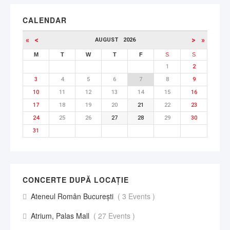
CALENDAR
«
<
>
»
AUGUST
2026
M
T
W
T
F
S
S
1
2
3
4
5
6
7
8
9
10
11
12
13
14
15
16
17
18
19
20
21
22
23
24
25
26
27
28
29
30
31
CONCERTE DUPĂ LOCAȚIE
Ateneul Român București
( 3 Events )
Atrium, Palas Mall
( 27 Events )