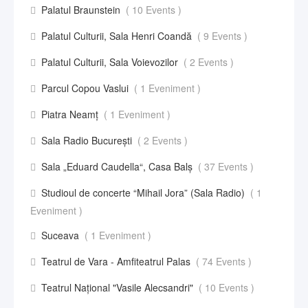
Palatul Braunstein
( 10 Events )
Palatul Culturii, Sala Henri Coandă
( 9 Events )
Palatul Culturii, Sala Voievozilor
( 2 Events )
Parcul Copou Vaslui
( 1 Eveniment )
Piatra Neamț
( 1 Eveniment )
Sala Radio București
( 2 Events )
Sala „Eduard Caudella“, Casa Balş
( 37 Events )
Studioul de concerte “Mihail Jora” (Sala Radio)
( 1
Eveniment )
Suceava
( 1 Eveniment )
Teatrul de Vara - Amfiteatrul Palas
( 74 Events )
Teatrul Național "Vasile Alecsandri"
( 10 Events )