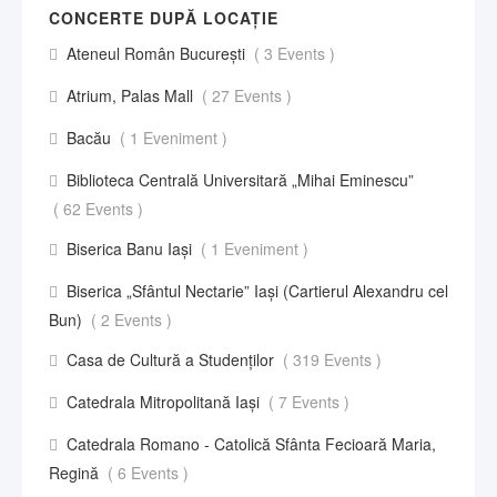
CONCERTE DUPĂ LOCAȚIE
Ateneul Român București
( 3 Events )
Atrium, Palas Mall
( 27 Events )
Bacău
( 1 Eveniment )
Biblioteca Centrală Universitară „Mihai Eminescu”
( 62 Events )
Biserica Banu Iași
( 1 Eveniment )
Biserica „Sfântul Nectarie” Iaşi (Cartierul Alexandru cel
Bun)
( 2 Events )
Casa de Cultură a Studenților
( 319 Events )
Catedrala Mitropolitană Iași
( 7 Events )
Catedrala Romano - Catolică Sfânta Fecioară Maria,
Regină
( 6 Events )