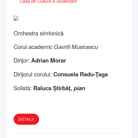
Casa de Cultură a Studenților
Orchestra simfonică
Corul academic
Gavriil Musicescu
Dirijor:
Adrian Morar
Dirijorul corului:
Consuela Radu-Țaga
Solistă:
Raluca Știrbăț,
pian
DETALII