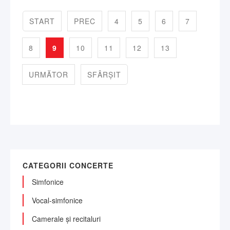
START
PREC
4
5
6
7
8
9
10
11
12
13
URMĂTOR
SFÂRȘIT
CATEGORII CONCERTE
Simfonice
Vocal-simfonice
Camerale și recitaluri