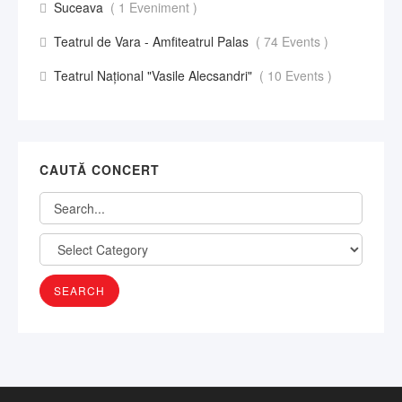
Suceava
( 1 Eveniment )
Teatrul de Vara - Amfiteatrul Palas
( 74 Events )
Teatrul Național "Vasile Alecsandri"
( 10 Events )
CAUTĂ CONCERT