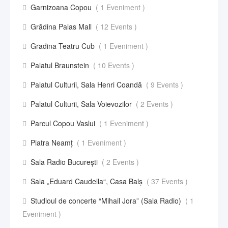
Garnizoana Copou
( 1 Eveniment )
Grădina Palas Mall
( 12 Events )
Gradina Teatru Cub
( 1 Eveniment )
Palatul Braunstein
( 10 Events )
Palatul Culturii, Sala Henri Coandă
( 9 Events )
Palatul Culturii, Sala Voievozilor
( 2 Events )
Parcul Copou Vaslui
( 1 Eveniment )
Piatra Neamț
( 1 Eveniment )
Sala Radio București
( 2 Events )
Sala „Eduard Caudella“, Casa Balş
( 37 Events )
Studioul de concerte “Mihail Jora” (Sala Radio)
( 1
Eveniment )