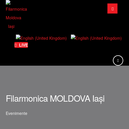
Căutare
...
LIVE
Filarmonica MOLDOVA Iași
Evenimente