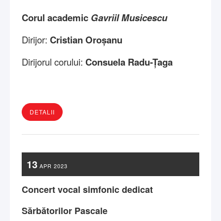
Corul academic
Gavriil Musicescu
Dirijor:
Cristian Oroșanu
Dirijorul corului:
Consuela Radu-Țaga
DETALII
13
APR
2023
Concert vocal simfonic dedicat
Sărbătorilor Pascale