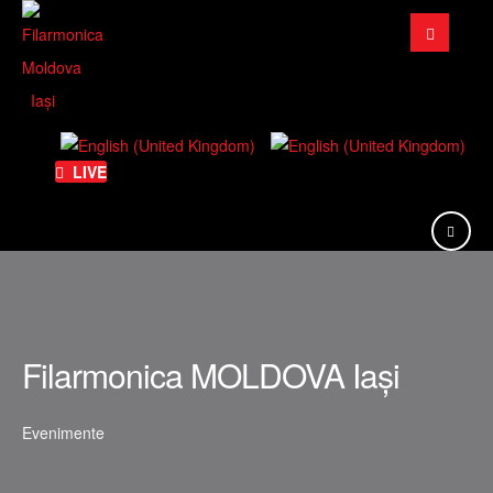
Căutare
...
LIVE
Filarmonica MOLDOVA Iași
Evenimente