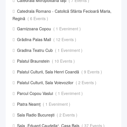
Catedrala Mitropolitană Iași
( 7 Events )
Catedrala Romano - Catolică Sfânta Fecioară Maria,
Regină
( 6 Events )
Garnizoana Copou
( 1 Eveniment )
Grădina Palas Mall
( 12 Events )
Gradina Teatru Cub
( 1 Eveniment )
Palatul Braunstein
( 10 Events )
Palatul Culturii, Sala Henri Coandă
( 9 Events )
Palatul Culturii, Sala Voievozilor
( 2 Events )
Parcul Copou Vaslui
( 1 Eveniment )
Piatra Neamț
( 1 Eveniment )
Sala Radio București
( 2 Events )
Sala „Eduard Caudella“, Casa Balş
( 37 Events )