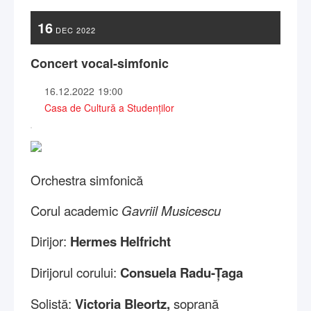
16
DEC
2022
Concert vocal-simfonic
16.12.2022
19:00
Casa de Cultură a Studenților
Orchestra simfonică
Corul academic
Gavriil Musicescu
Dirijor:
Hermes Helfricht
Dirijorul corului:
Consuela Radu-Țaga
Solistă:
Victoria Bleortz,
soprană