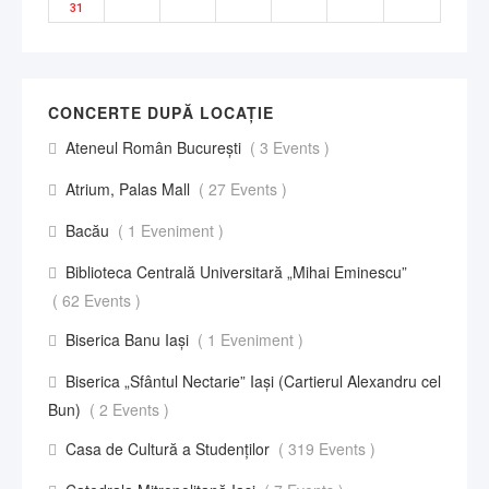
31
CONCERTE DUPĂ LOCAȚIE
Ateneul Român București
( 3 Events )
Atrium, Palas Mall
( 27 Events )
Bacău
( 1 Eveniment )
Biblioteca Centrală Universitară „Mihai Eminescu”
( 62 Events )
Biserica Banu Iași
( 1 Eveniment )
Biserica „Sfântul Nectarie” Iaşi (Cartierul Alexandru cel
Bun)
( 2 Events )
Casa de Cultură a Studenților
( 319 Events )