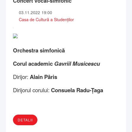
Concert vocal-simfonic
03.11.2022
19:00
Casa de Cultură a Studenților
Orchestra simfonică
Corul academic
Gavriil Musicescu
Dirijor:
Alain P
âris
Dirijorul corului:
Consuela Radu-Țaga
DETALII