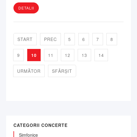
DETALII
START
PREC
5
6
7
8
9
10
11
12
13
14
URMĂTOR
SFÂRȘIT
CATEGORII CONCERTE
Simfonice