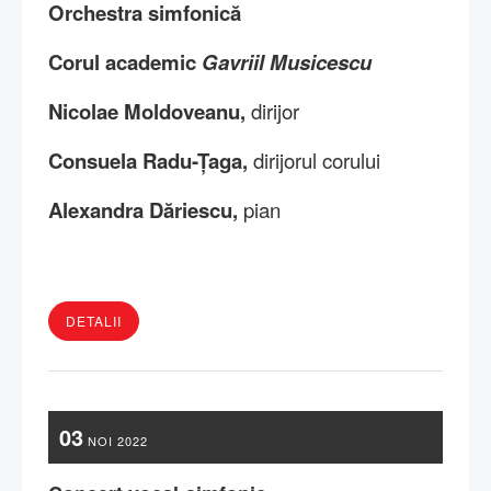
Orchestra simfonică
Corul academic
Gavriil Musicescu
Nicolae Moldoveanu,
dirijor
Consuela Radu-Țaga,
dirijorul corului
Alexandra Dăriescu,
pian
DETALII
03
NOI
2022