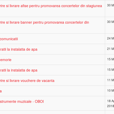
30 M
rire si livrare afise pentru promovarea concertelor din stagiunea
30 M
arire si livrare banner pentru promovarea concertelor din
24 M
ecomunicatii
21 M
atii la instalatia de apa
15 M
memorie
15 M
atii la instalatia de apa
11 M
rire si livrare vouchere de vacanta
10 M
za
18 Ap
instrumente muzicale - OBOI
201