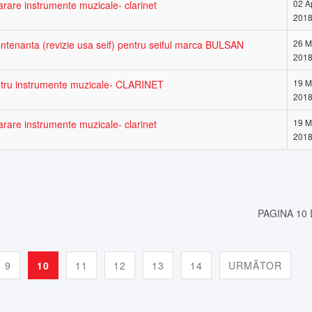
02 Ap
arare instrumente muzicale- clarinet
201
26 M
entenanta (revizie usa seif) pentru seiful marca BULSAN
201
19 M
entru instrumente muzicale- CLARINET
201
19 M
arare instrumente muzicale- clarinet
201
PAGINA 10 
9
10
11
12
13
14
URMĂTOR