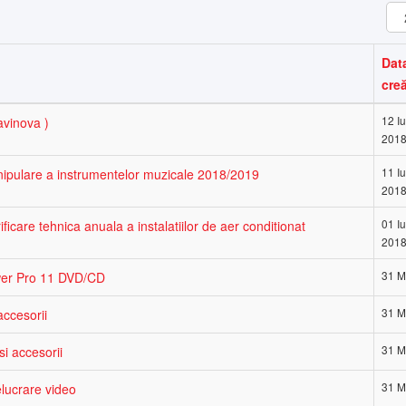
Afi
#
Dat
creă
12 I
avinova )
201
11 I
anipulare a instrumentelor muzicale 2018/2019
201
01 I
ficare tehnica anuala a instalatiilor de aer conditionat
201
31 M
ower Pro 11 DVD/CD
31 M
accesorii
31 M
i accesorii
31 M
elucrare video