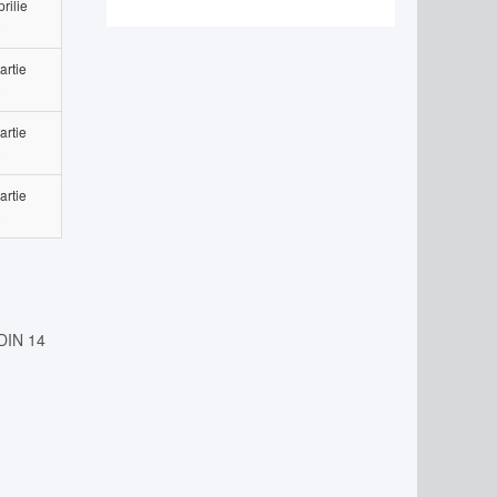
rilie
8
artie
8
artie
8
artie
8
DIN 14