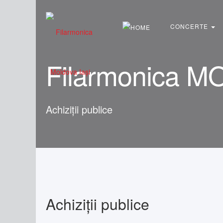
Căutare
...
CONCERTE
Filarmonica M
Achiziții publice
Achiziții publice