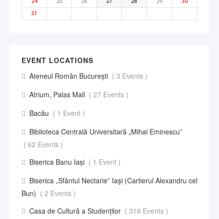
24
25
26
27
28
29
30
31
EVENT LOCATIONS
Ateneul Român București
( 3 Events )
Atrium, Palas Mall
( 27 Events )
Bacău
( 1 Event )
Biblioteca Centrală Universitară „Mihai Eminescu”
( 62 Events )
Biserica Banu Iași
( 1 Event )
Biserica „Sfântul Nectarie” Iaşi (Cartierul Alexandru cel
Bun)
( 2 Events )
Casa de Cultură a Studenților
( 319 Events )