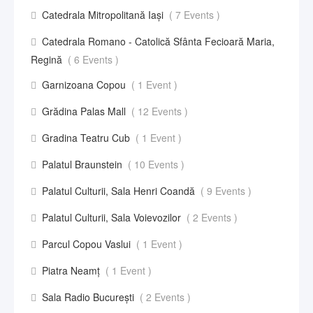
Catedrala Mitropolitană Iași
( 7 Events )
Catedrala Romano - Catolică Sfânta Fecioară Maria,
Regină
( 6 Events )
Garnizoana Copou
( 1 Event )
Grădina Palas Mall
( 12 Events )
Gradina Teatru Cub
( 1 Event )
Palatul Braunstein
( 10 Events )
Palatul Culturii, Sala Henri Coandă
( 9 Events )
Palatul Culturii, Sala Voievozilor
( 2 Events )
Parcul Copou Vaslui
( 1 Event )
Piatra Neamț
( 1 Event )
Sala Radio București
( 2 Events )