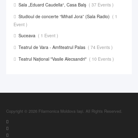
Sala „Eduard Caudella“, Casa Balş
( 37 Events )
Studioul de concerte “Mihail Jora” (Sala Radio)
( 1
Event )
Suceava
( 1 Event )
Teatrul de Vara - Amfiteatrul Palas
( 74 Events )
Teatrul Național "Vasile Alecsandri"
( 10 Events )
Copyright © 2026 Filarmonica Moldova Iași. All Rights Reserved.