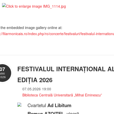
 the embedded image gallery online at:
://filarmonicais.ro/index.php/ro/concerte/festivaluri/festivalul-internat
FESTIVALUL INTERNAȚIONAL AL
07
MAI
2026
EDIȚIA 2026
07.05.2026
19:00
Biblioteca Centrală Universitară „Mihai Eminescu”
Cvartetul
Ad Libitum
Remus AZOIȚEI
- vioară