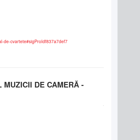
ional-de-cvartete#sigProIdf837a7def7
 MUZICII DE CAMERĂ -