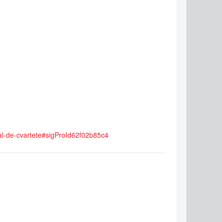
ional-de-cvartete#sigProId62f02b85c4