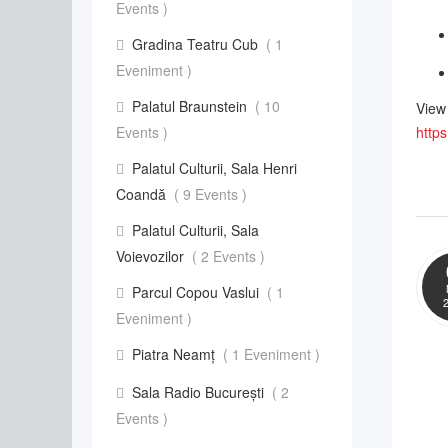
Events )
Gradina Teatru Cub
( 1
Eveniment )
Palatul Braunstein
( 10
View
Events )
https
Palatul Culturii, Sala Henri
Coandă
( 9 Events )
Palatul Culturii, Sala
Voievozilor
( 2 Events )
Parcul Copou Vaslui
( 1
Eveniment )
Piatra Neamț
( 1 Eveniment )
Sala Radio București
( 2
Events )