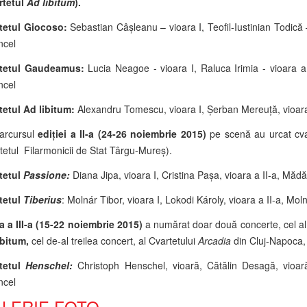
rtetul
Ad libitum
).
tetul Giocoso:
Sebastian Câșleanu – vioara I, Teofil-Iustinian Todică 
ncel
rtetul Gaudeamus:
Lucia Neagoe - vioara I, Raluca Irimia - vioara a
ncel
tetul Ad libitum:
Alexandru Tomescu, vioara I, Șerban Mereuță, vioara a
arcursul
ediției a II-a (24-26 noiembrie 2015)
pe scenă au urcat cv
tetul Filarmonicii de Stat Târgu-Mureş).
tetul
Passione:
Diana Jipa, vioara I, Cristina Paşa, vioara a II-a, Măd
tetul
Tiberius
: Molnár Tibor, vioara I, Lokodi Károly, vioara a II-a, Mol
ia a III-a (15-22 noiembrie 2015)
a numărat doar două concerte, cel a
ibitum,
cel de-al treilea concert, al Cvartetului
Arcadia
din Cluj-Napoca,
tetul
Henschel:
Christoph Henschel, vioară, Cătălin Desagă, vioar
ncel
LERIE FOTO