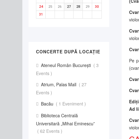
(Cva
24
25
26
27
28
29
30
Cvar
31
violo
Cva
violo
Cvar
CONCERTE DUPĂ LOCAȚIE
Pe p
Ateneul Român București
( 3
(cvar
Events )
Cvar
Atrium, Palas Mall
( 27
Cvar
Events )
Ediț
Bacău
( 1 Eveniment )
Ad l
Biblioteca Centrală
Cvar
Universitară „Mihai Eminescu”
violo
( 62 Events )
GA