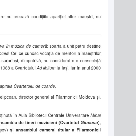
 nu creează condiţiile apariţiei altor maeştri, nu
eva în muzica de cameră
: soarta a unit patru destine
oces
! Cei ce cunosc vocaţia de mentori a maeştrilor
surprinşi, dimpotrivă, au considerat-o o consecinţă
 1988 a Cvartetului
Ad libitum
la Iași, iar în anul 2000
apitala Cvartetului de coarde
.
elipcean, director general al Filarmonicii Moldova și,
sținută în Aula Bibliotecii Centrale Universitare
Mihai
 ansamblu de tineri muzicieni (Cvartetul
Giocoso
),
așov
) şi ansamblul cameral titular a Filarmonicii