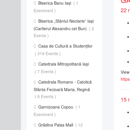
Biserica Banu Iași
( 1
22 
Eveniment )
Biserica „Sfântul Nectarie” Iaşi
(Cartierul Alexandru cel Bun)
( 2
Events )
Casa de Cultură a Studenților
( 319 Events )
Catedrala Mitropolitană Iași
( 7 Events )
View
https
Catedrala Romano - Catolică
Sfânta Fecioară Maria, Regină
( 6 Events )
15 
Garnizoana Copou
( 1
Eveniment )
Grădina Palas Mall
( 12