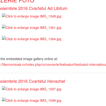
noiembrie 2016 Cvartetul Ad Libitum
 the embedded image gallery online at:
://filarmonicais.ro/index.php/ro/concerte/festivaluri/festivalul-internat
noiembrie 2016 Cvartetul Henschel