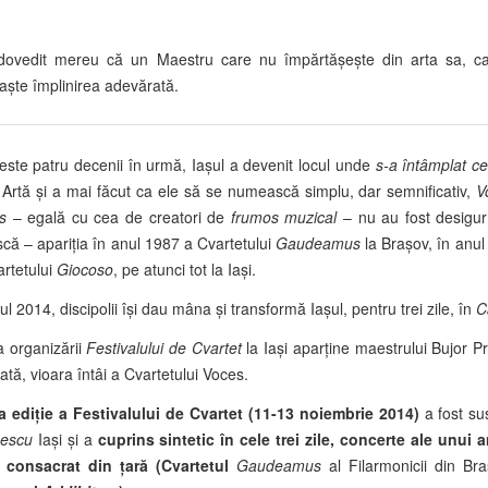
dovedit mereu că un Maestru care nu împărtăşeşte din arta sa, care
aşte împlinirea adevărată.
este patru decenii în urmă, Iaşul a devenit locul unde
s-a întâmplat c
u Artă şi a mai făcut ca ele să se numească simplu, dar semnificativ,
V
s
– egală cu cea de creatori de
frumos muzical
– nu au fost desigur 
scă – apariţia în anul 1987 a Cvartetului
Gaudeamus
la Brașov, în anul
artetului
Giocoso
, pe atunci tot la Iași.
ul 2014, discipolii își dau mâna și transformă Iașul, pentru trei zile, în
C
a organizării
Festivalului de Cvartet
la Iași aparține maestrului Bujor Pr
ată, vioara întâi a Cvartetului Voces.
a ediție
a Festivalului de Cvartet
(11-13 noiembrie 2014)
a fost su
escu
Iași și a
cuprins sintetic în cele trei zile, concerte ale unui
 consacrat din ţară (Cvartetul
Gaudeamus
al Filarmonicii din Br