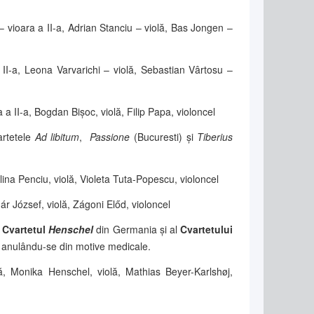
– vioara a II-a, Adrian Stanciu – violă, Bas Jongen –
 II-a, Leona Varvarichi – violă, Sebastian Vârtosu –
 II-a, Bogdan Bișoc, violă, Filip Papa, violoncel
artetele
Ad libitum
,
Passione
(Bucuresti) și
Tiberius
ălina Penciu, violă, Violeta Tuta-Popescu, violoncel
nár József, violă, Zágoni Előd, violoncel
l
Cvartetul
Henschel
din Germania și al
Cvartetului
 anulându-se din motive medicale.
ă, Monika Henschel, violă, Mathias Beyer-Karlshøj,