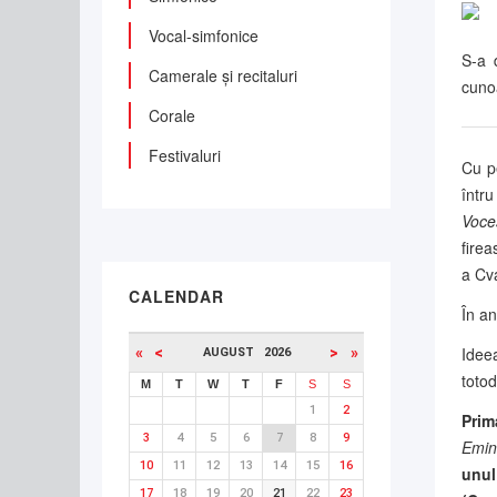
Vocal-simfonice
S-a 
Camerale și recitaluri
cuno
Corale
Festivaluri
Cu p
într
Voce
firea
a Cv
CALENDAR
În an
Idee
«
<
>
»
AUGUST
2026
totod
M
T
W
T
F
S
S
1
2
Prim
3
4
5
6
7
8
9
Emin
10
11
12
13
14
15
16
unul
17
18
19
20
21
22
23