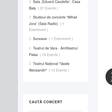
Sala „Eduard Caudella“, Casa
Balş
( 37 Events )
Studioul de concerte “Mihail
Jora” (Sala Radio)
( 1
Eveniment )
Suceava
( 1 Eveniment )
Teatrul de Vara - Amfiteatrul
Palas
( 74 Events )
Teatrul Național "Vasile
Alecsandri"
( 10 Events )
CAUTĂ CONCERT