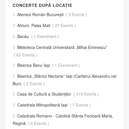
CONCERTE DUPĂ LOCAȚIE
Ateneul Român București
( 3 Events )
Atrium, Palas Mall
( 27 Events )
Bacău
( 1 Eveniment )
Biblioteca Centrală Universitară „Mihai Eminescu”
( 62 Events )
Biserica Banu Iași
( 1 Eveniment )
Biserica „Sfântul Nectarie” Iaşi (Cartierul Alexandru cel
Bun)
( 2 Events )
Casa de Cultură a Studenților
( 319 Events )
Catedrala Mitropolitană Iași
( 7 Events )
Catedrala Romano - Catolică Sfânta Fecioară Maria,
Regină
( 6 Events )