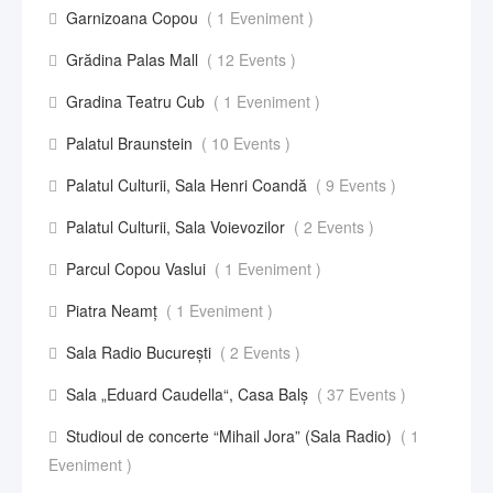
Garnizoana Copou
( 1 Eveniment )
Grădina Palas Mall
( 12 Events )
Gradina Teatru Cub
( 1 Eveniment )
Palatul Braunstein
( 10 Events )
Palatul Culturii, Sala Henri Coandă
( 9 Events )
Palatul Culturii, Sala Voievozilor
( 2 Events )
Parcul Copou Vaslui
( 1 Eveniment )
Piatra Neamț
( 1 Eveniment )
Sala Radio București
( 2 Events )
Sala „Eduard Caudella“, Casa Balş
( 37 Events )
Studioul de concerte “Mihail Jora” (Sala Radio)
( 1
Eveniment )