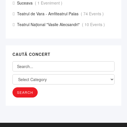
Suceava
( 1 Eveniment )
Teatrul de Vara - Amfiteatrul Palas
( 74 Events )
Teatrul Național "Vasile Alecsandri"
( 10 Events )
CAUTĂ CONCERT