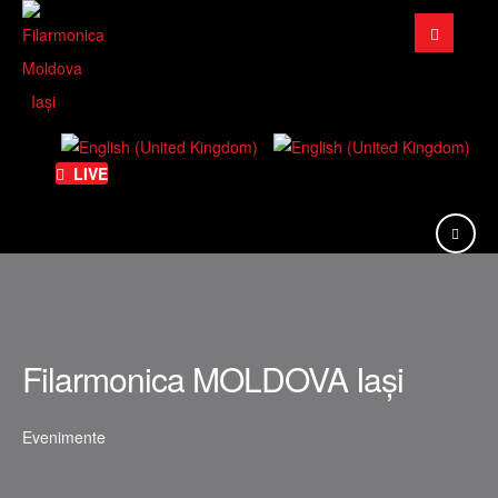
Căutare
...
LIVE
Filarmonica MOLDOVA Iași
Evenimente