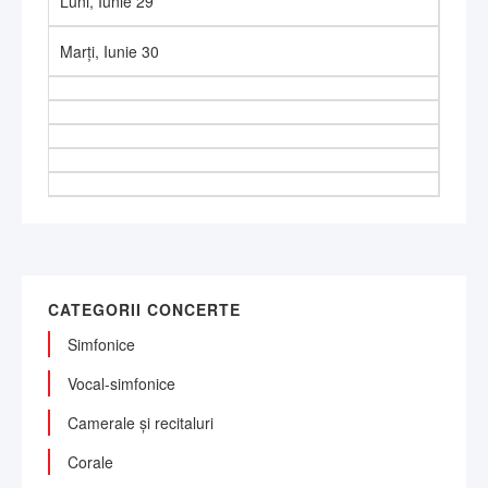
Luni,
Iunie
29
Marți,
Iunie
30
CATEGORII CONCERTE
Simfonice
Vocal-simfonice
Camerale și recitaluri
Corale