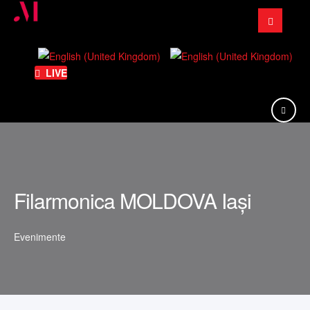
Căutare
...
LIVE
Filarmonica MOLDOVA Iași
Evenimente