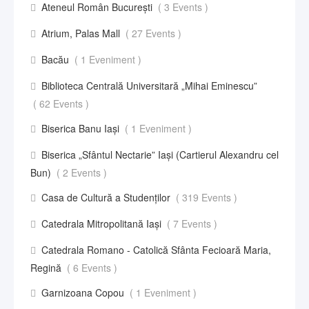
Ateneul Român București
( 3 Events )
Atrium, Palas Mall
( 27 Events )
Bacău
( 1 Eveniment )
Biblioteca Centrală Universitară „Mihai Eminescu”
( 62 Events )
Biserica Banu Iași
( 1 Eveniment )
Biserica „Sfântul Nectarie” Iaşi (Cartierul Alexandru cel
Bun)
( 2 Events )
Casa de Cultură a Studenților
( 319 Events )
Catedrala Mitropolitană Iași
( 7 Events )
Catedrala Romano - Catolică Sfânta Fecioară Maria,
Regină
( 6 Events )
Garnizoana Copou
( 1 Eveniment )