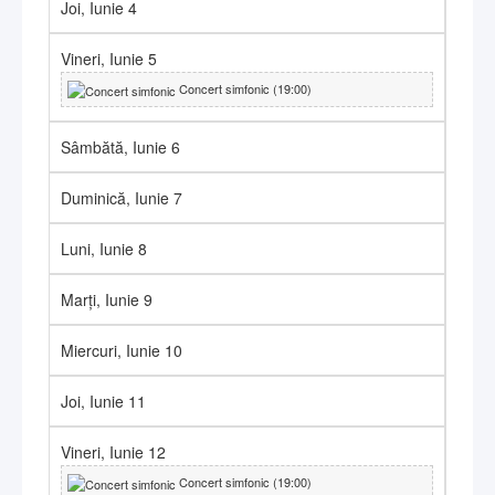
Joi,
Iunie
4
Vineri,
Iunie
5
Concert simfonic (19:00)
Sâmbătă,
Iunie
6
Duminică,
Iunie
7
Luni,
Iunie
8
Marți,
Iunie
9
Miercuri,
Iunie
10
Joi,
Iunie
11
Vineri,
Iunie
12
Concert simfonic (19:00)