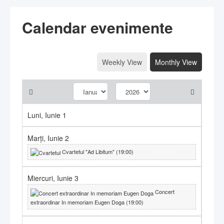
Calendar evenimente
Weekly View
Monthly View
Luni,
Iunie
1
Marți,
Iunie
2
Cvartetul "Ad Libitum" (19:00)
Miercuri,
Iunie
3
Concert
extraordinar In memoriam Eugen Doga (19:00)