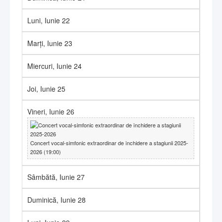
Luni,
Iunie
22
Marți,
Iunie
23
Miercuri,
Iunie
24
Joi,
Iunie
25
Vineri,
Iunie
26
Concert vocal-simfonic extraordinar de închidere a stagiunii 2025-
2026 (19:00)
Sâmbătă,
Iunie
27
Duminică,
Iunie
28