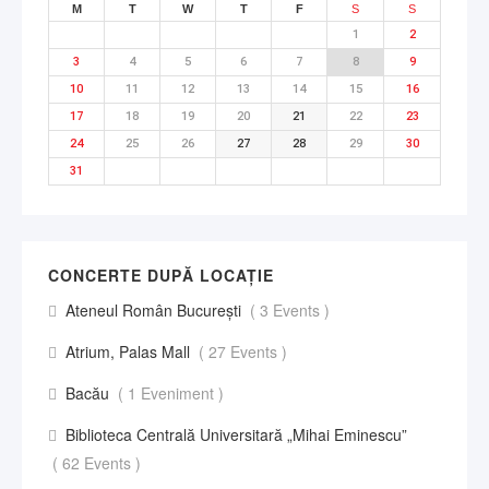
M
T
W
T
F
S
S
1
2
3
4
5
6
7
8
9
10
11
12
13
14
15
16
17
18
19
20
21
22
23
24
25
26
27
28
29
30
31
CONCERTE DUPĂ LOCAȚIE
Ateneul Român București
( 3 Events )
Atrium, Palas Mall
( 27 Events )
Bacău
( 1 Eveniment )
Biblioteca Centrală Universitară „Mihai Eminescu”
( 62 Events )