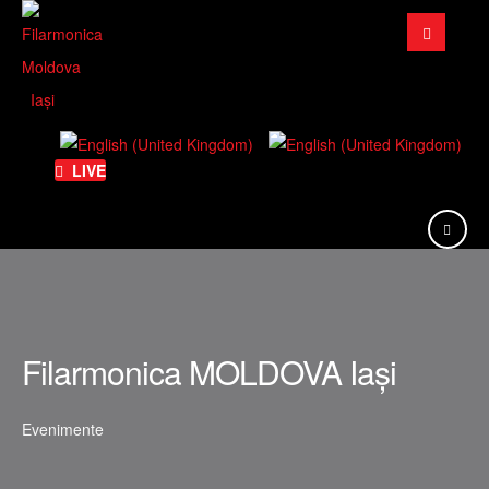
Căutare
...
LIVE
Filarmonica MOLDOVA Iași
Evenimente