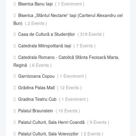
Biserica Banu Iași
( 1 Eveniment )
Biserica „Sfântul Nectarie” Iaşi (Cartierul Alexandru cel
Bun)
( 2 Events )
Casa de Cultură a Studenților
( 319 Events )
Catedrala Mitropolitană Iași
( 7 Events )
Catedrala Romano - Catolică Sfânta Fecioară Maria,
Regină
( 6 Events )
Garnizoana Copou
( 1 Eveniment )
Grădina Palas Mall
( 12 Events )
Gradina Teatru Cub
( 1 Eveniment )
Palatul Braunstein
( 10 Events )
Palatul Culturii, Sala Henri Coandă
( 9 Events )
Palatul Culturii, Sala Voievozilor
( 2 Events )