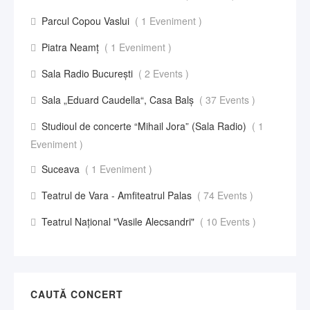
Parcul Copou Vaslui
( 1 Eveniment )
Piatra Neamț
( 1 Eveniment )
Sala Radio București
( 2 Events )
Sala „Eduard Caudella“, Casa Balş
( 37 Events )
Studioul de concerte “Mihail Jora” (Sala Radio)
( 1
Eveniment )
Suceava
( 1 Eveniment )
Teatrul de Vara - Amfiteatrul Palas
( 74 Events )
Teatrul Național "Vasile Alecsandri"
( 10 Events )
CAUTĂ CONCERT