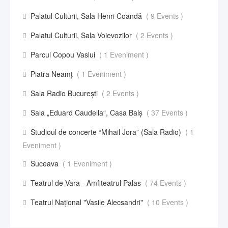
Palatul Culturii, Sala Henri Coandă
( 9 Events )
Palatul Culturii, Sala Voievozilor
( 2 Events )
Parcul Copou Vaslui
( 1 Eveniment )
Piatra Neamț
( 1 Eveniment )
Sala Radio București
( 2 Events )
Sala „Eduard Caudella“, Casa Balş
( 37 Events )
Studioul de concerte “Mihail Jora” (Sala Radio)
( 1
Eveniment )
Suceava
( 1 Eveniment )
Teatrul de Vara - Amfiteatrul Palas
( 74 Events )
Teatrul Național "Vasile Alecsandri"
( 10 Events )