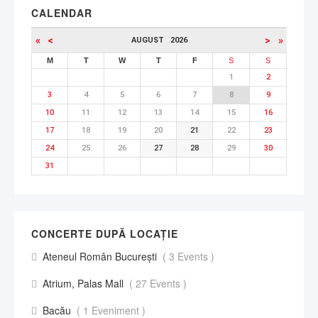
CALENDAR
«
<
>
»
AUGUST
2026
M
T
W
T
F
S
S
1
2
3
4
5
6
7
8
9
10
11
12
13
14
15
16
17
18
19
20
21
22
23
24
25
26
27
28
29
30
31
CONCERTE DUPĂ LOCAȚIE
Ateneul Român București
( 3 Events )
Atrium, Palas Mall
( 27 Events )
Bacău
( 1 Eveniment )