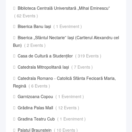
Biblioteca Centrală Universitară „Mihai Eminescu”
( 62 Events )
Biserica Banu Iași
( 1 Eveniment )
Biserica „Sfântul Nectarie” Iaşi (Cartierul Alexandru cel
Bun)
( 2 Events )
Casa de Cultură a Studenților
( 319 Events )
Catedrala Mitropolitană Iași
( 7 Events )
Catedrala Romano - Catolică Sfânta Fecioară Maria,
Regină
( 6 Events )
Garnizoana Copou
( 1 Eveniment )
Grădina Palas Mall
( 12 Events )
Gradina Teatru Cub
( 1 Eveniment )
Palatul Braunstein
( 10 Events )