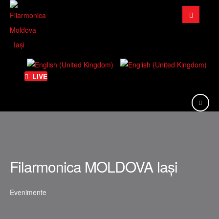
Căutare
...
LIVE
Filarmonica MOLDOVA Iași
Evenimente