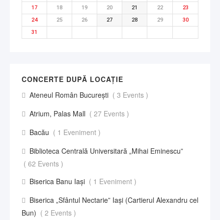
17
18
19
20
21
22
23
24
25
26
27
28
29
30
31
CONCERTE DUPĂ LOCAȚIE
Ateneul Român București
( 3 Events )
Atrium, Palas Mall
( 27 Events )
Bacău
( 1 Eveniment )
Biblioteca Centrală Universitară „Mihai Eminescu”
( 62 Events )
Biserica Banu Iași
( 1 Eveniment )
Biserica „Sfântul Nectarie” Iaşi (Cartierul Alexandru cel
Bun)
( 2 Events )