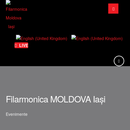
Căutare
...
LIVE
Filarmonica MOLDOVA Iași
Evenimente