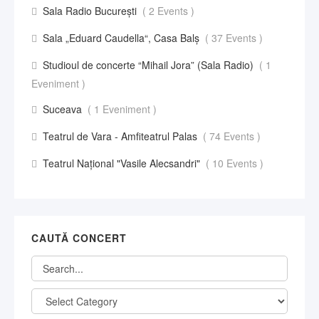
Sala Radio București
( 2 Events )
Sala „Eduard Caudella“, Casa Balş
( 37 Events )
Studioul de concerte “Mihail Jora” (Sala Radio)
( 1
Eveniment )
Suceava
( 1 Eveniment )
Teatrul de Vara - Amfiteatrul Palas
( 74 Events )
Teatrul Național "Vasile Alecsandri"
( 10 Events )
CAUTĂ CONCERT