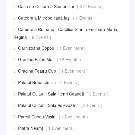
Casa de Cultură a Studenților
( 319 Events )
Catedrala Mitropolitană Iași
( 7 Events )
Catedrala Romano - Catolică Sfânta Fecioară Maria,
Regină
( 6 Events )
Garnizoana Copou
( 1 Eveniment )
Grădina Palas Mall
( 12 Events )
Gradina Teatru Cub
( 1 Eveniment )
Palatul Braunstein
( 10 Events )
Palatul Culturii, Sala Henri Coandă
( 9 Events )
Palatul Culturii, Sala Voievozilor
( 2 Events )
Parcul Copou Vaslui
( 1 Eveniment )
Piatra Neamț
( 1 Eveniment )