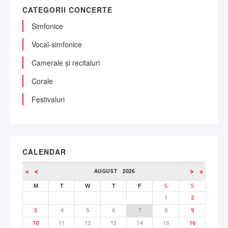
CATEGORII CONCERTE
Simfonice
Vocal-simfonice
Camerale și recitaluri
Corale
Festivaluri
CALENDAR
«
<
>
»
AUGUST
2026
M
T
W
T
F
S
S
1
2
3
4
5
6
7
8
9
10
11
12
13
14
15
16