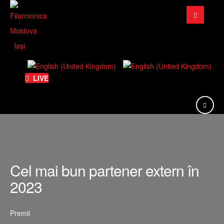
Căutare
...
LIVE
Cel mai bun partener extern în
2023
Premii